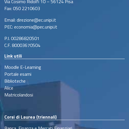
Via Cosimo Ridolfi 10 – 56124 Pisa
Fax: 050 2210603
Email: direzione@ec.unipi.it
PEC: economia@pec.unipi.it
P.I. 00286820501
C.F. 80003670504
Link utili
Moodle E-Learning
Portale esami
Biblioteche
Alice
Matricolandosi
Corsi di Laurea (triennali)
Banca, Finanza e Mercati Finanziari