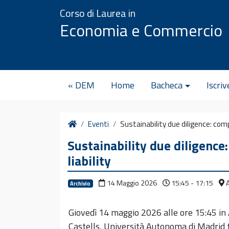
Vai al contenuto
Corso di Laurea in
Economia e Commercio
« DEM
Home
Bacheca
Iscriv
Home
Eventi
Sustainability due diligence: comp
Sustainability due diligence
liability
14 Maggio 2026
15:45 - 17:15
A
Archivio
Giovedì 14 maggio 2026 alle ore 15:45 in 
Castells, Università Autonoma di Madrid t