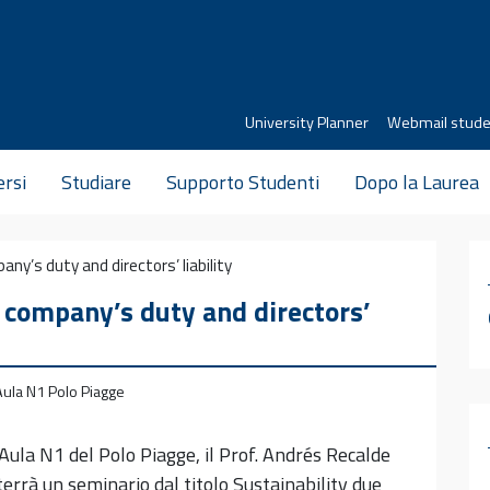
University Planner
Webmail stude
ersi
Studiare
Supporto Studenti
Dopo la Laurea
any’s duty and directors’ liability
: company’s duty and directors’
ula N1 Polo Piagge
Aula N1 del Polo Piagge, il Prof. Andrés Recalde
errà un seminario dal titolo Sustainability due