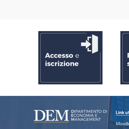
Link ut
Moodle