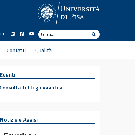
Cerca
nti
Cerca
Contatti
Qualità
Eventi
Consulta tutti gli eventi »
Notizie e Avvisi
Pubblicato il
14 Luglio 2026