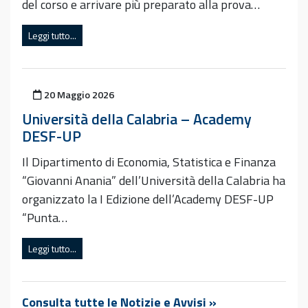
del corso e arrivare più preparato alla prova…
Leggi tutto...
Pubblicato il
20 Maggio 2026
Università della Calabria – Academy
DESF-UP
Il Dipartimento di Economia, Statistica e Finanza
“Giovanni Anania” dell’Università della Calabria ha
organizzato la I Edizione dell’Academy DESF-UP
“Punta…
Leggi tutto...
Consulta tutte le Notizie e Avvisi »