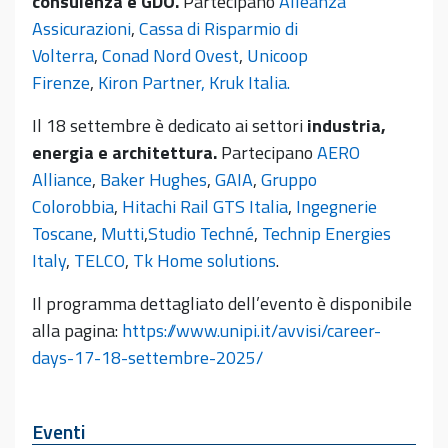
consulenza e GDO.
Partecipano
Alleanza
Assicurazioni
,
Cassa di Risparmio di
Volterra
,
Conad Nord Ovest
,
Unicoop
Firenze
,
Kiron Partner,
Kruk Italia.
Il 18 settembre è dedicato ai settori
industria,
energia e architettura.
Partecipano
AERO
Alliance
,
Baker Hughes
,
GAIA
,
Gruppo
Colorobbia
,
Hitachi Rail GTS Italia
,
Ingegnerie
Toscane
,
Mutti
,
Studio Techné
,
Technip Energies
Italy
,
TELCO
,
Tk Home solutions
.
Il programma dettagliato dell’evento è disponibile
alla pagina:
https://www.unipi.it/avvisi/career-
days-17-18-settembre-2025/
Eventi